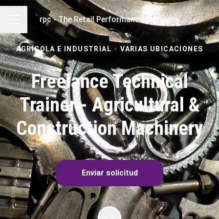
rpc - The Retail Performance Company
MENÚ DE EMPLEO
AGRÍCOLA E INDUSTRIAL
·
VARIAS UBICACIONES
Freelance Technical
Trainer - Agricultural &
Construction Machinery
Enviar solicitud