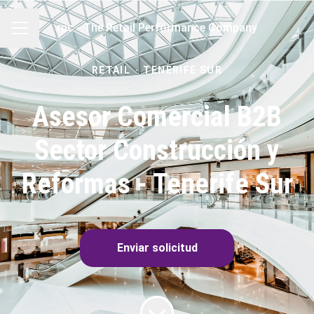
rpc - The Retail Performance Company
MENÚ DE EMPLEO
RETAIL
·
TENERIFE SUR
Asesor Comercial B2B
Sector Construcción y
Reformas - Tenerife Sur
Enviar solicitud