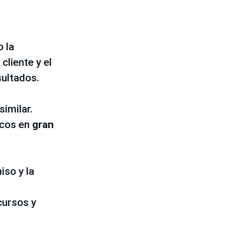
 la
cliente y el
sultados.
similar.
icos en
gran
iso y la
cursos y