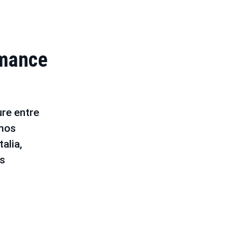
rmance
re entre
mos
alia,
os