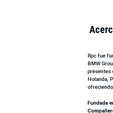
Acerc
Rpc fue fu
BMW Group
presentes e
Holanda, P
ofreciendo
Fundada 
Compañe