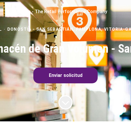
rpc - The Retail Performance Company
L
·
DONOSTIA - SAN SEBASTIÁN, PAMPLONA, VITORIA-G
macén de Gran Volumen - Sa
Enviar solicitud