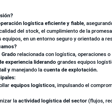
isión?
peración logística eficiente y fiable
, asegurando
 calidad del stock, el cumplimiento de la promesa 
s equipos, en un entorno seguro y orientado a re
scamos?
o Grado
relacionada con logística, operaciones o 
e experiencia
liderando
grandes equipos logíst
tail y
manejando la
cuenta de explotación.
ipales:
ollar
equipos logísticos
, impulsando el comprom
imizar la
actividad logística del sector
(flujos, re