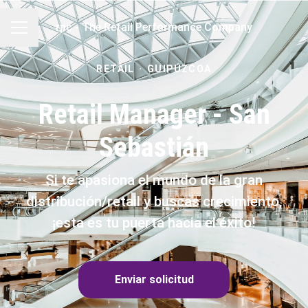
rpc - The Retail Performance Company
MENÚ DE EMPLEO
RETAIL
·
GUIPÚZCOA
Retail Manager - San
Sebastián
Si te apasiona el mundo de la gran
distribución/retail y buscas crecimiento,
¡esta es tu puerta hacia el éxito!
Enviar solicitud