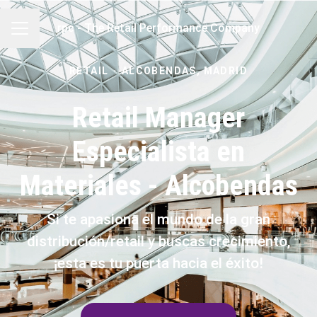
rpc - The Retail Performance Company
MENÚ DE EMPLEO
RETAIL
·
ALCOBENDAS, MADRID
Retail Manager
Especialista en
Materiales - Alcobendas
Si te apasiona el mundo de la gran
distribución/retail y buscas crecimiento,
¡esta es tu puerta hacia el éxito!