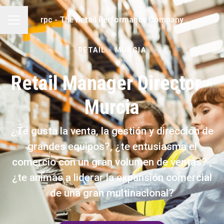
rpc - The Retail Performance Company
MENÚ DE EMPLEO
RETAIL
·
MURCIA
Retail Manager Director -
Murcia
¿Te gusta la venta, la gestión y dirección de
grandes equipos?, ¿te entusiasma el
comercio con un gran volumen de ventas? ,
¿te animas a liderar la expansión comercial
de una gran multinacional?